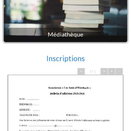
Médiathèque
Inscriptions
<
>
+
-
1 / 1