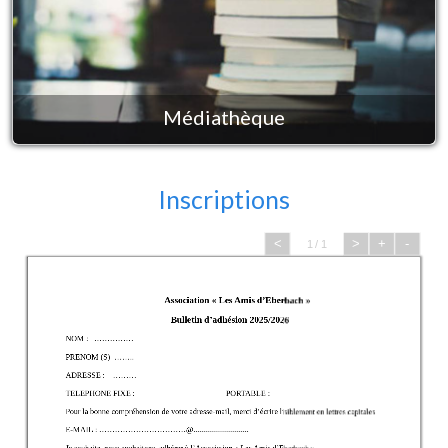
Médiathèque
Inscriptions
<
>
+
-
1 / 1