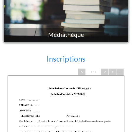
Médiathèque
Inscriptions
<
>
+
-
1 / 1