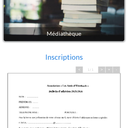
Médiathèque
Inscriptions
<
>
+
-
1 / 1